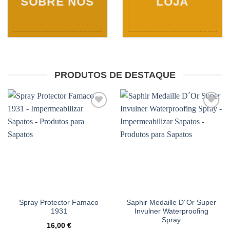
SOBRE NÓS
LOJA
PRODUTOS DE DESTAQUE
Adicionar
Adicionar
à wishlist
à wishlist
Spray Protector Famaco
Saphir Medaille D´Or Super
1931
Invulner Waterproofing
Spray
16,00
€