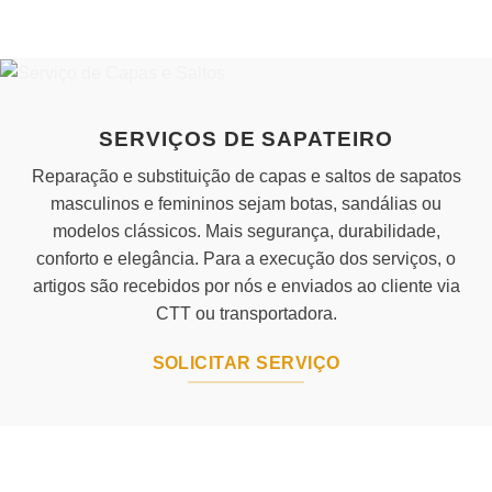
has
multiple
variants.
The
options
may
SERVIÇOS DE SAPATEIRO
be
chosen
Reparação e substituição de capas e saltos de sapatos
on
masculinos e femininos sejam botas, sandálias ou
the
modelos clássicos. Mais segurança, durabilidade,
product
conforto e elegância. Para a execução dos serviços, o
page
artigos são recebidos por nós e enviados ao cliente via
CTT ou transportadora.
SOLICITAR SERVIÇO