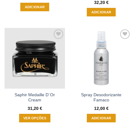
32,20
€
ADICIONAR
ADICIONAR
Adicionar
Adicionar
à wishlist
à wishlist
Saphir Medaille D´Or
Spray Desodorizante
Cream
Famaco
31,20
€
12,00
€
VER OPÇÕES
ADICIONAR
This
product