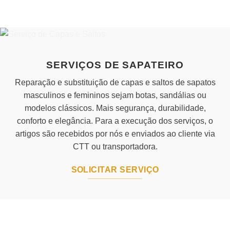
has
multiple
variants.
The
options
may
SERVIÇOS DE SAPATEIRO
be
chosen
Reparação e substituição de capas e saltos de sapatos
on
masculinos e femininos sejam botas, sandálias ou
the
modelos clássicos. Mais segurança, durabilidade,
product
conforto e elegância. Para a execução dos serviços, o
page
artigos são recebidos por nós e enviados ao cliente via
CTT ou transportadora.
SOLICITAR SERVIÇO