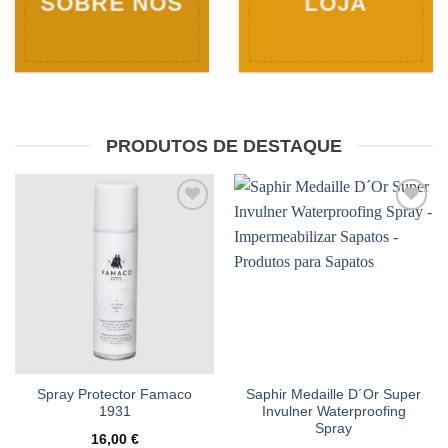
SOBRE NÓS
LOJA
PRODUTOS DE DESTAQUE
Adicionar
Adicionar
à wishlist
à wishlist
Spray Protector Famaco
Saphir Medaille D´Or Super
1931
Invulner Waterproofing
Spray
16,00
€