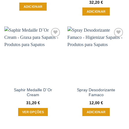
32,20
€
ADICIONAR
ADICIONAR
Adicionar
Adicionar
à wishlist
à wishlist
Saphir Medaille D´Or
Spray Desodorizante
Cream
Famaco
31,20
€
12,00
€
VER OPÇÕES
ADICIONAR
This
product