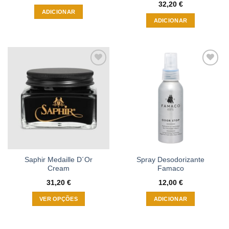
32,20
€
ADICIONAR
ADICIONAR
Adicionar
Adicionar
à wishlist
à wishlist
Saphir Medaille D´Or
Spray Desodorizante
Cream
Famaco
31,20
€
12,00
€
VER OPÇÕES
ADICIONAR
This
product