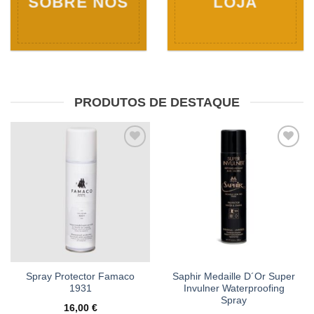
SOBRE NÓS
LOJA
PRODUTOS DE DESTAQUE
Adicionar
Adicionar
à wishlist
à wishlist
Spray Protector Famaco
Saphir Medaille D´Or Super
1931
Invulner Waterproofing
Spray
16,00
€