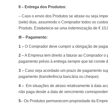
II – Entrega dos Produtos:
– Caso o envio dos Produtos se atrase ou seja imp
(sete) dias, assumindo o Comprador todos os custos
Produto. Estabelece-se uma indemnização de € 10,0
III –
Pagamento:
1 –
O Comprador deve cumprir a obrigação de pagam
2 –
A Empresa tem direito a faturar ao Comprador o 
pagamento prévio à entrega sempre que tal conste 
3 –
Caso seja acordado um prazo de pagamento supe
pagamento (transferência bancária ou cheque).
4 –
Em situações de atraso relativamente à data ac
não paga desde a data de vencimento correspondente
5
– Os Produtos permanecem propriedade da Empresa