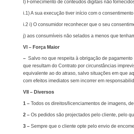
l) Fornecimento de conteúdos digitais não fornecido
i.1) A sua execução tiver início com o consentiment
i.2 i) O consumidor reconhecer que o seu consentimen
j) aos consumíveis não selados a menos que tenham
VI – Força Maior
–
Salvo no que respeita à obrigação de pagamento 
que resultam do Contrato por circunstâncias imprev
equivalente ao do atraso, salvo situações em que a
com efeitos imediatos sem incorrer em responsabilid
VII – Diversos
1 –
Todos os direitos/licenciamentos de imagens, des
2 –
Os pedidos são projectados pelo cliente, pelo q
3 –
Sempre que o cliente opte pelo envio de encomend