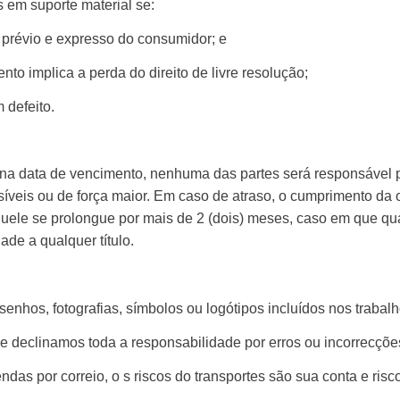
s em suporte material se:
o prévio e expresso do consumidor; e
to implica a perda do direito de livre resolução;
 defeito.
na data de vencimento, nenhuma das partes será responsável 
isíveis ou de força maior. Em caso de atraso, o cumprimento d
quele se prolongue por mais de 2 (dois) meses, caso em que qu
ade a qualquer título.
enhos, fotografias, símbolos ou logótipos incluídos nos trabal
ue declinamos toda a responsabilidade por erros ou incorrecçõe
as por correio, o s riscos do transportes são sua conta e risco