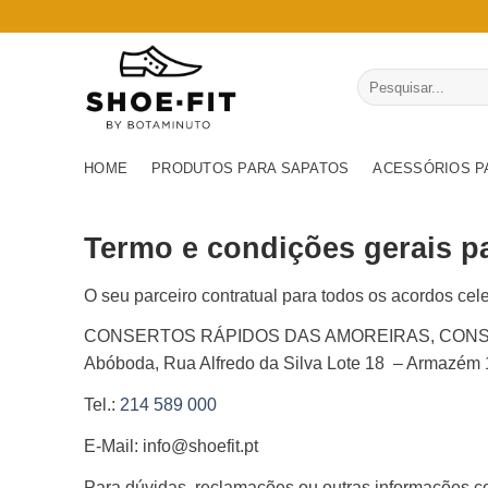
Skip
to
content
Pesquisar
por:
HOME
PRODUTOS PARA SAPATOS
ACESSÓRIOS P
Termo e condições gerais 
O seu parceiro contratual para todos os acordos cele
CONSERTOS RÁPIDOS DAS AMOREIRAS, CONS
Abóboda, Rua Alfredo da Silva Lote 18
– Armazém 1
Tel.:
214 589 000
E-Mail: info@shoefit.pt
Para dúvidas, reclamações ou outras informações c