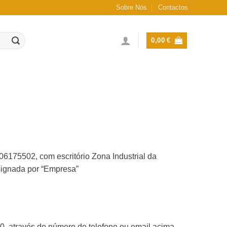
Sobre Nós
Contactos
0,00
€
06175502, com escritório Zona Industrial da
ignada por “Empresa”
0, através do número de telefone ou email acima