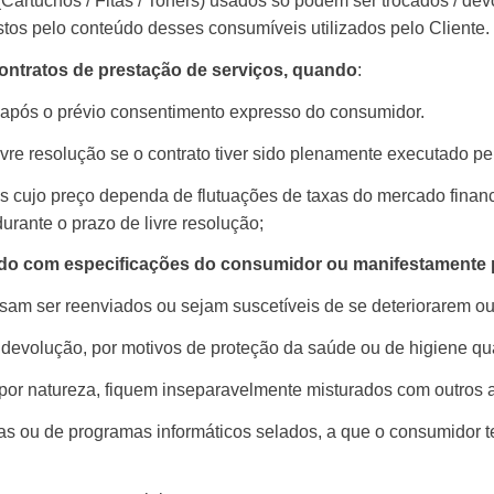
rtuchos / Fitas / Toners) usados só podem ser trocados / devo
ustos pelo conteúdo desses consumíveis utilizados pelo Cliente.
ontratos de prestação de serviços, quando
:
 após o prévio consentimento expresso do consumidor.
vre resolução se o contrato tiver sido plenamente executado pe
s cujo preço dependa de flutuações de taxas do mercado financ
urante o prazo de livre resolução;
do com especificações do consumidor ou manifestamente 
sam ser reenviados ou sejam suscetíveis de se deteriorarem ou
 devolução, por motivos de proteção da saúde ou de higiene qu
por natureza, fiquem inseparavelmente misturados com outros a
 ou de programas informáticos selados, a que o consumidor ten