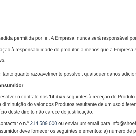
edida permitida por lei. A Empresa
nunca será responsável po
ção à responsabilidade do produtor, a menos que a Empresa se
es.
, tanto quanto razoavelmente possível, quaisquer danos adicion
Consumidor
resolver o contrato nos
14 dias
seguintes à receção do Produto 
iminuição do valor dos Produtos resultante de um uso diferent
io deste direito não carece de justificação.
ontactar o n.º
214 589 000
ou enviar um email para
info@shoefi
sumidor deve fornecer os seguintes elementos: a) número de pe