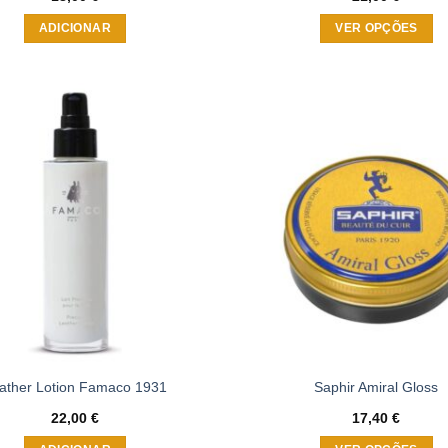
ADICIONAR
VER OPÇÕES
This
product
has
multiple
Adicionar
variants.
à wishlist
The
options
may
be
chosen
on
the
product
page
ather Lotion Famaco 1931
Saphir Amiral Gloss
22,00
€
17,40
€