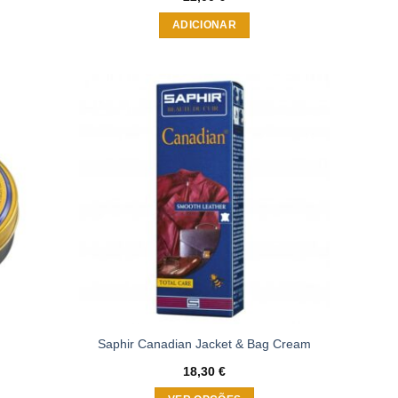
ADICIONAR
Adicionar
Adicionar
à wishlist
à wishlist
Saphir Canadian Jacket & Bag Cream
18,30
€