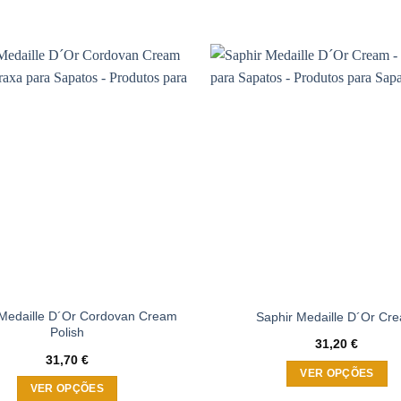
This
product
has
multiple
variants.
Adicionar
The
à wishlist
options
may
be
chosen
on
the
product
page
 Medaille D´Or Cordovan Cream
Saphir Medaille D´Or Cr
Polish
31,20
€
31,70
€
VER OPÇÕES
VER OPÇÕES
This