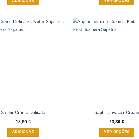
ADICIONAR
VER OPÇÕES
This
product
has
multiple
Adicionar
variants.
à wishlist
The
options
may
be
chosen
on
the
product
page
Saphir Creme Delicate
Saphir Juvacuir Crea
18,90
€
23,30
€
ADICIONAR
VER OPÇÕES