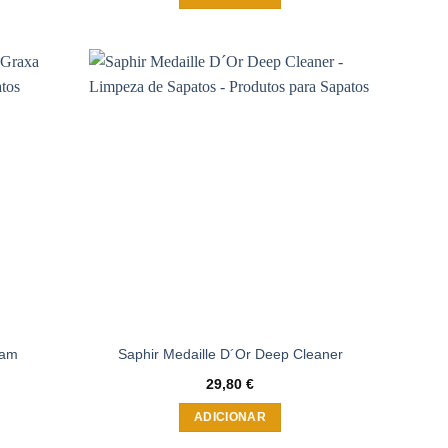
Adicionar
Adicionar
à wishlist
à wishlist
eam
Saphir Medaille D´Or Deep Cleaner
29,80
€
ADICIONAR