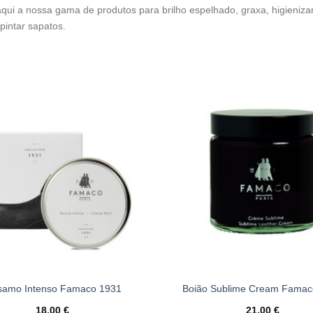
qui a nossa gama de produtos para brilho espelhado, graxa, higienizan
pintar sapatos.
Adicionar
à wishlist
samo Intenso Famaco 1931
Boião Sublime Cream Famac
18,00
€
21,00
€