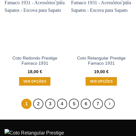
multiple
Adicionar
Adicionar
variants.
à wishlist
à wishlist
The
options
may
be
chosen
on
the
Coto Redondo Prestige
Coto Retangular Prestige
product
Famaco 1931
Famaco 1931
page
18,00
€
19,00
€
VER OPÇÕES
VER OPÇÕES
This
This
product
product
has
has
1
2
3
4
5
6
7
multiple
multiple
variants.
variants.
The
The
options
options
may
may