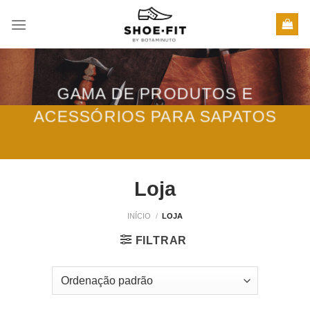
Skip
to
content
GAMA DE PRODUTOS E
ACESSÓRIOS PARA SAPATOS
Loja
INÍCIO
/
LOJA
FILTRAR