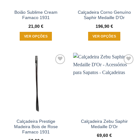
the
product
Boião Sublime Cream
Calçadeira Corno Genuíno
page
Famaco 1931
Saphir Medaille D’Or
21,00
€
196,90
€
VER OPÇÕES
VER OPÇÕES
This
This
product
product
has
has
multiple
multiple
Adicionar
Adicionar
variants.
variants.
à wishlist
à wishlist
The
The
options
options
may
may
be
be
chosen
chosen
on
on
the
the
Calçadeira Prestige
Calçadeira Zebu Saphir
product
product
Madeira Bois de Rose
Medaille D’Or
page
page
Famaco 1931
69,60
€