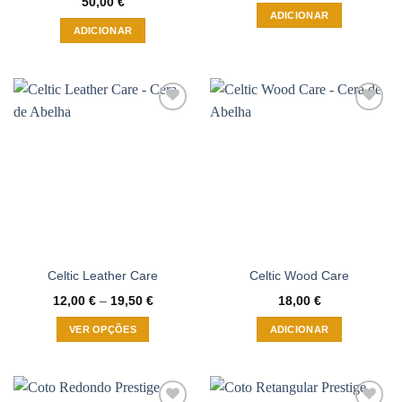
50,00
€
ADICIONAR
ADICIONAR
Adicionar
Adicionar
à wishlist
à wishlist
Celtic Leather Care
Celtic Wood Care
Price
12,00
€
–
19,50
€
18,00
€
range:
12,00 €
VER OPÇÕES
ADICIONAR
through
19,50 €
This
product
has