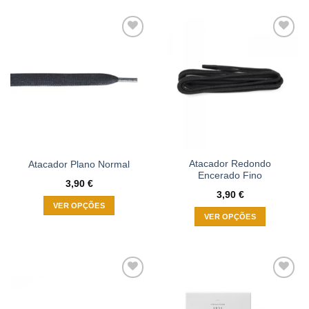
Adicionar
Adicionar
à wishlist
à wishlist
Atacador Redondo
Atacador Plano Normal
Encerado Fino
3,90
€
3,90
€
VER OPÇÕES
VER OPÇÕES
This
This
product
product
has
has
multiple
multiple
variants.
Adicionar
Adicionar
variants.
The
à wishlist
à wishlist
The
options