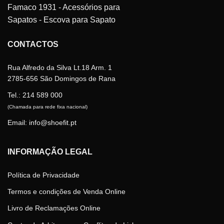
be
be
chosen
chosen
on
on
the
the
CONTACTOS
product
product
page
page
Rua Alfredo da Silva Lt.18 Arm. 1
2785-656 São Domingos de Rana
Tel.:
214 589 000
(Chamada para rede fixa nacional)
Email: info@shoefit.pt
INFORMAÇÃO LEGAL
Política de Privacidade
Termos e condições de Venda Online
Livro de Reclamações Online