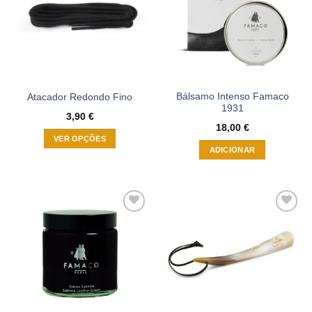
options
may
may
be
be
chosen
chosen
on
on
the
the
product
Bálsamo Intenso Famaco
Atacador Redondo Fino
product
page
1931
page
3,90
€
18,00
€
VER OPÇÕES
ADICIONAR
This
product
has
multiple
variants.
Adicionar
Adicionar
The
à wishlist
à wishlist
options
may
be
chosen
on