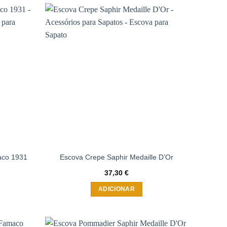
Adicionar
Adicionar
à wishlist
à wishlist
aco 1931
Escova Crepe Saphir Medaille D’Or
37,30
€
ADICIONAR