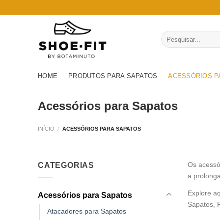
Skip
to
content
Pesquisar
por:
HOME
PRODUTOS PARA SAPATOS
ACESSÓRIOS P
Acessórios para Sapatos
INÍCIO
/
ACESSÓRIOS PARA SAPATOS
Os acessó
CATEGORIAS
a prolonga
Explore aq
Acessórios para Sapatos
Sapatos, P
Atacadores para Sapatos