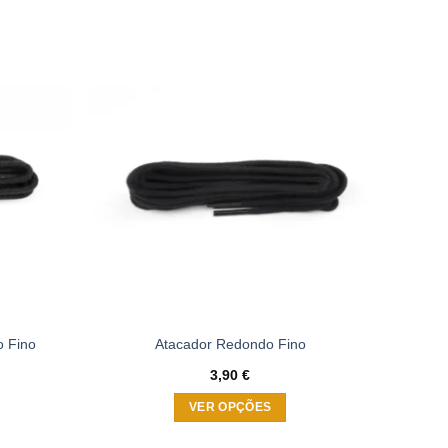
Adicionar
Adicionar
à wishlist
à wishlist
o Fino
Atacador Redondo Fino
3,90
€
VER OPÇÕES
This