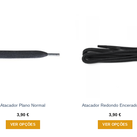
Adicionar
à wishlist
Atacador Plano Normal
Atacador Redondo Encerad
3,90
€
3,90
€
VER OPÇÕES
VER OPÇÕES
This
This