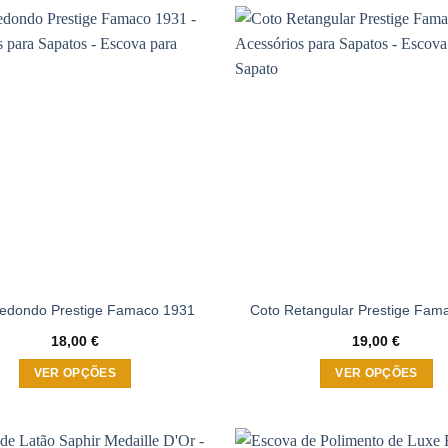
has
multiple
Adicionar
variants.
à wishlist
The
options
may
be
chosen
on
the
product
page
edondo Prestige Famaco 1931
Coto Retangular Prestige Fam
18,00
€
19,00
€
VER OPÇÕES
VER OPÇÕES
This
This
product
product
has
has