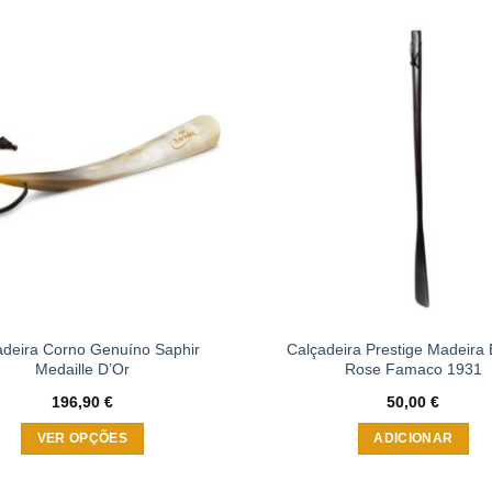
product
product
has
has
multiple
multiple
Adicionar
variants.
variants.
à wishlist
The
The
options
options
may
may
be
be
chosen
chosen
on
on
the
the
product
product
page
page
adeira Corno Genuíno Saphir
Calçadeira Prestige Madeira 
Medaille D’Or
Rose Famaco 1931
196,90
€
50,00
€
VER OPÇÕES
ADICIONAR
This
product