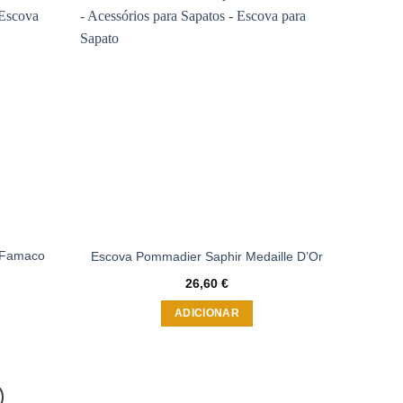
Adicionar
Adicionar
à wishlist
à wishlist
e Famaco
Escova Pommadier Saphir Medaille D’Or
26,60
€
ice
nge:
ADICIONAR
,00 €
rough
,00 €