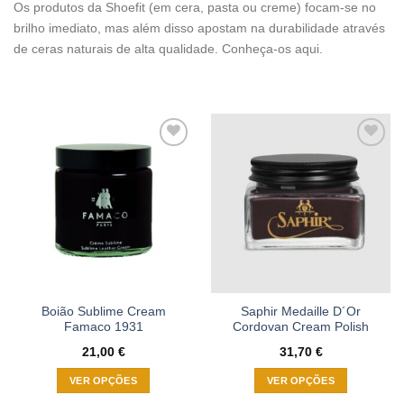
Os produtos da Shoefit (em cera, pasta ou creme) focam-se no
brilho imediato, mas além disso apostam na durabilidade através
de ceras naturais de alta qualidade. Conheça-os aqui.
Adicionar
Adicionar
à wishlist
à wishlist
Boião Sublime Cream
Saphir Medaille D´Or
Famaco 1931
Cordovan Cream Polish
21,00
€
31,70
€
VER OPÇÕES
VER OPÇÕES
This
This