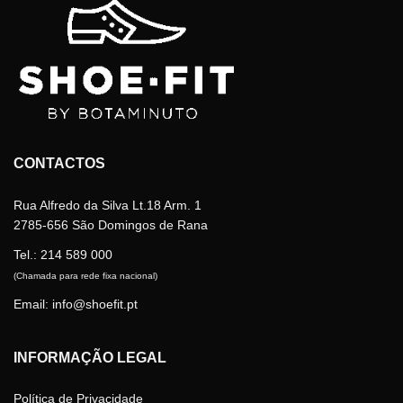
The
options
may
be
chosen
on
the
product
page
CONTACTOS
Rua Alfredo da Silva Lt.18 Arm. 1
2785-656 São Domingos de Rana
Tel.:
214 589 000
(Chamada para rede fixa nacional)
Email: info@shoefit.pt
INFORMAÇÃO LEGAL
Política de Privacidade