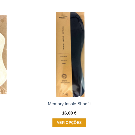
Adicionar
Adicionar
à wishlist
à wishlist
T
Memory Insole Shoefit
16,00
€
VER OPÇÕES
This