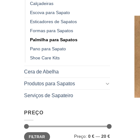
Calçadeiras
Escova para Sapato
Esticadores de Sapatos
Formas para Sapatos
Palmilha para Sapatos
Pano para Sapato
Shoe Care Kits
Cera de Abelha
Produtos para Sapatos
Serviços de Sapateiro
PREÇO
Preço
Preço
Preço:
0 €
—
20 €
FILTRAR
mínimo
máximo