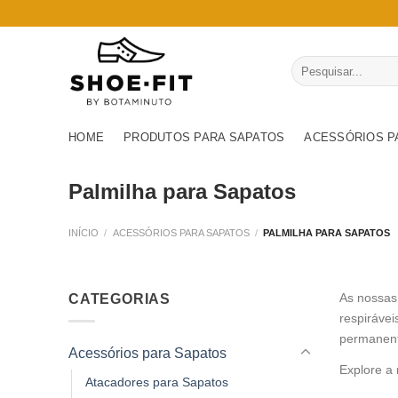
Skip
to
content
Pesquisar
por:
HOME
PRODUTOS PARA SAPATOS
ACESSÓRIOS P
Palmilha para Sapatos
INÍCIO
/
ACESSÓRIOS PARA SAPATOS
/
PALMILHA PARA SAPATOS
As nossas
CATEGORIAS
respiráve
permanent
Acessórios para Sapatos
Explore a 
Atacadores para Sapatos