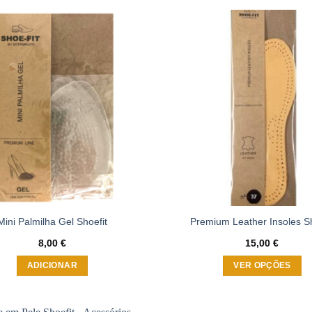
Adicionar
à wishlist
Mini Palmilha Gel Shoefit
Premium Leather Insoles Sh
8,00
€
15,00
€
ADICIONAR
VER OPÇÕES
This
product