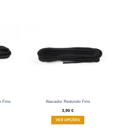
Adicionar
Adicionar
à wishlist
à wishlist
o Fino
Atacador Redondo Fino
3,90
€
VER OPÇÕES
This