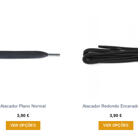
Adicionar
à wishlist
Atacador Plano Normal
Atacador Redondo Encerad
3,90
€
3,90
€
VER OPÇÕES
VER OPÇÕES
This
This