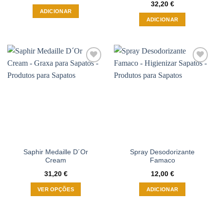
32,20
€
ADICIONAR
ADICIONAR
Adicionar
Adicionar
à wishlist
à wishlist
Saphir Medaille D´Or
Spray Desodorizante
Cream
Famaco
31,20
€
12,00
€
VER OPÇÕES
ADICIONAR
This
product