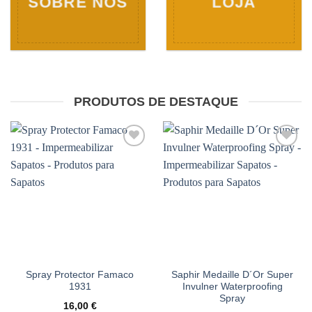
SOBRE NÓS
LOJA
PRODUTOS DE DESTAQUE
Adicionar
Adicionar
à wishlist
à wishlist
Spray Protector Famaco
Saphir Medaille D´Or Super
1931
Invulner Waterproofing
Spray
16,00
€