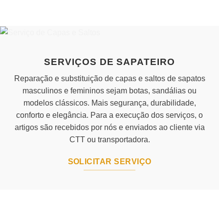
has
multiple
variants.
The
options
may
SERVIÇOS DE SAPATEIRO
be
chosen
Reparação e substituição de capas e saltos de sapatos
on
masculinos e femininos sejam botas, sandálias ou
the
modelos clássicos. Mais segurança, durabilidade,
product
conforto e elegância. Para a execução dos serviços, o
page
artigos são recebidos por nós e enviados ao cliente via
CTT ou transportadora.
SOLICITAR SERVIÇO