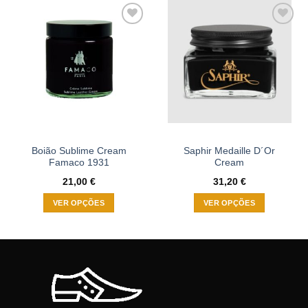
Adicionar
Adicionar
à wishlist
à wishlist
Boião Sublime Cream
Saphir Medaille D´Or
Famaco 1931
Cream
21,00
€
31,20
€
VER OPÇÕES
VER OPÇÕES
This
This
product
product
has
has
multiple
multiple
variants.
variants.
The
The
options
options