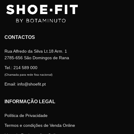
may
may
be
be
chosen
chosen
on
on
the
the
product
product
CONTACTOS
page
page
Rua Alfredo da Silva Lt.18 Arm. 1
2785-656 São Domingos de Rana
Tel.:
214 589 000
(Chamada para rede fixa nacional)
Email: info@shoefit.pt
INFORMAÇÃO LEGAL
Política de Privacidade
Termos e condições de Venda Online