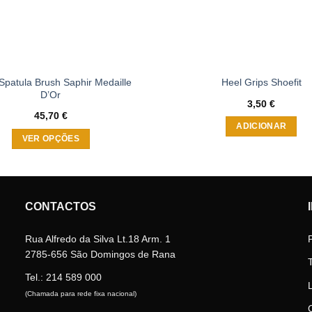
Spatula Brush Saphir Medaille
Heel Grips Shoefit
D’Or
3,50
€
45,70
€
ADICIONAR
VER OPÇÕES
This
product
has
multiple
CONTACTOS
variants.
The
Rua Alfredo da Silva Lt.18 Arm. 1
options
2785-656 São Domingos de Rana
may
Tel.:
214 589 000
be
(Chamada para rede fixa nacional)
chosen