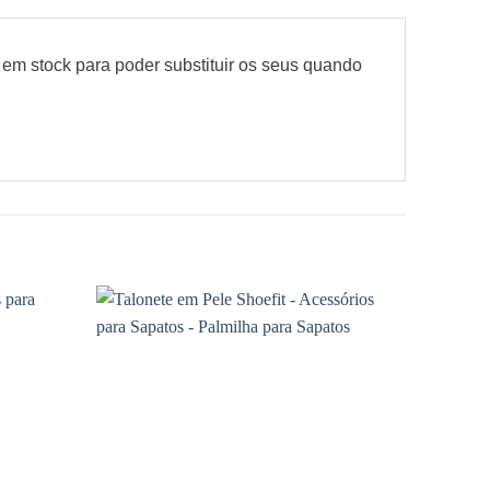
em stock para poder substituir os seus quando
Adicionar
Adicionar
à wishlist
à wishlist