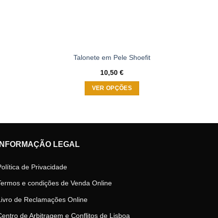
Talonete em Pele Shoefit
Gr
10,50
€
VER OPÇÕES
This
product
has
multiple
INFORMAÇÃO LEGAL
variants.
The
Política de Privacidade
options
may
Termos e condições de Venda Online
be
Livro de Reclamações Online
chosen
on
Centro de Arbitragem e Conflitos de Lisboa