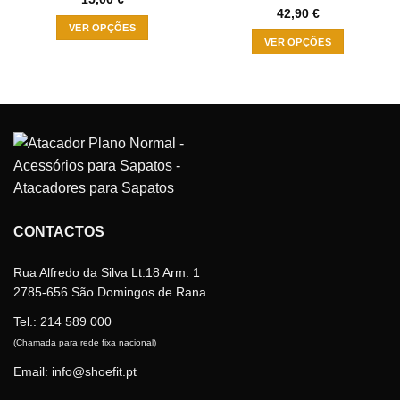
42,90
€
VER OPÇÕES
VER OPÇÕES
This
This
product
product
has
has
multiple
multiple
variants.
variants.
The
The
options
options
may
may
be
be
chosen
CONTACTOS
chosen
on
on
the
the
Rua Alfredo da Silva Lt.18 Arm. 1
product
product
2785-656 São Domingos de Rana
page
page
Tel.:
214 589 000
(Chamada para rede fixa nacional)
Email: info@shoefit.pt