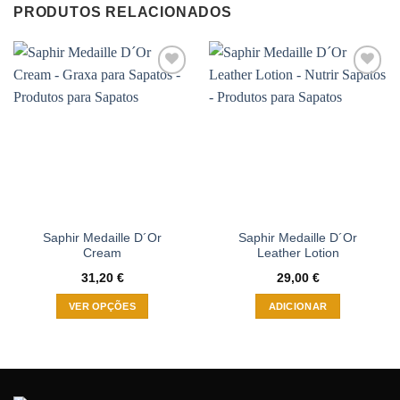
PRODUTOS RELACIONADOS
Adicionar
Adicionar
à wishlist
à wishlist
Saphir Medaille D´Or
Saphir Medaille D´Or
Cream
Leather Lotion
31,20
€
29,00
€
VER OPÇÕES
ADICIONAR
This
product
has
multiple