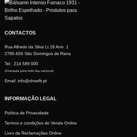
variants.
The
options
may
be
CONTACTOS
chosen
on
the
Rua Alfredo da Silva Lt.18 Arm. 1
product
2785-656 São Domingos de Rana
page
Tel.:
214 589 000
(Chamada para rede fixa nacional)
Email: info@shoefit.pt
INFORMAÇÃO LEGAL
Política de Privacidade
Termos e condições de Venda Online
Livro de Reclamações Online