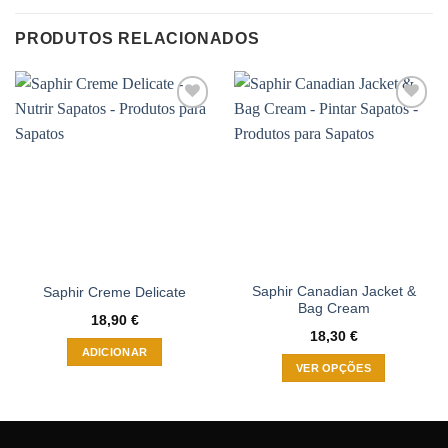
PRODUTOS RELACIONADOS
Adicionar
Adicionar
à wishlist
à wishlist
Saphir Canadian Jacket &
Saphir Creme Delicate
Bag Cream
18,90
€
18,30
€
ADICIONAR
VER OPÇÕES
This
product
has