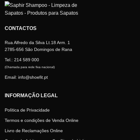
multiple
variants.
The
options
CONTACTOS
may
be
chosen
Rua Alfredo da Silva Lt.18 Arm. 1
on
2785-656 São Domingos de Rana
the
Tel.:
214 589 000
product
page
(Chamada para rede fixa nacional)
Email: info@shoefit.pt
INFORMAÇÃO LEGAL
Política de Privacidade
Termos e condições de Venda Online
Livro de Reclamações Online