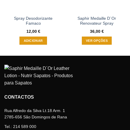
Spray Desodorizante
Saphir Medaille D´Or
Famaco
Renovateur Spray
12,00
€
36,00
€
ADICIONAR
VER OPÇÕES
This
product
has
multiple
variants.
The
options
may
be
CONTACTOS
chosen
on
Rua Alfredo da Silva Lt.18 Arm. 1
the
2785-656 São Domingos de Rana
product
Tel.:
214 589 000
page