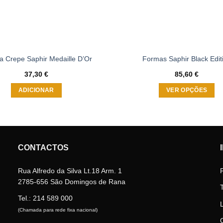
a Crepe Saphir Medaille D’Or
Formas Saphir Black Edit
37,30
€
85,60
€
ADICIONAR
VER OPÇÕES
This
product
has
multiple
CONTACTOS
variants.
The
Rua Alfredo da Silva Lt.18 Arm. 1
options
2785-656 São Domingos de Rana
may
be
Tel.:
214 589 000
chosen
(Chamada para rede fixa nacional)
on