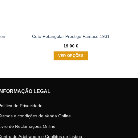
ion
Coto Retangular Prestige Famaco 1931
19,00
€
VER OPÇÕES
This
product
has
multiple
INFORMAÇÃO LEGAL
variants.
The
Política de Privacidade
options
may
Termos e condições de Venda Online
be
Livro de Reclamações Online
chosen
on
Centro de Arbitragem e Conflitos de Lisboa