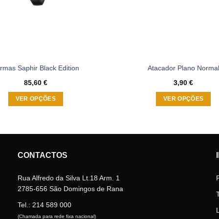
rmas Saphir Black Edition
Atacador Plano Norma
85,60
€
3,90
€
VER OPÇÕES
VER OPÇÕES
This
This
product
product
has
has
multiple
multiple
CONTACTOS
variants.
variants.
The
The
Rua Alfredo da Silva Lt.18 Arm. 1
options
options
2785-656 São Domingos de Rana
may
may
be
be
Tel.:
214 589 000
chosen
chosen
(Chamada para rede fixa nacional)