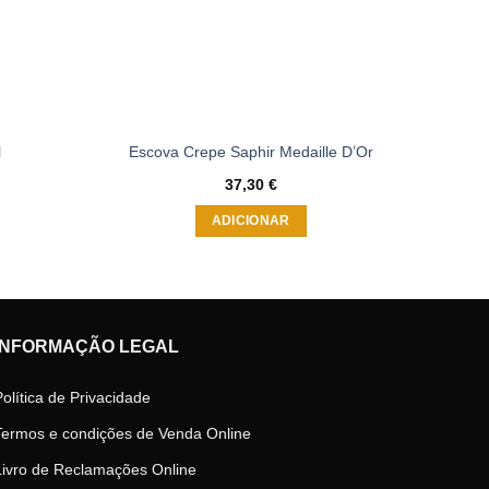
l
Escova Crepe Saphir Medaille D’Or
Escova
37,30
€
ADICIONAR
INFORMAÇÃO LEGAL
Política de Privacidade
Termos e condições de Venda Online
Livro de Reclamações Online