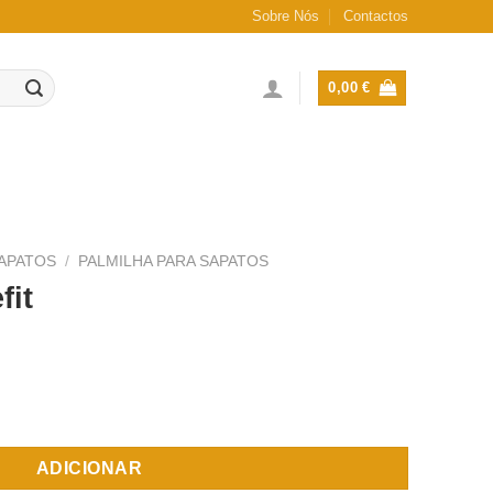
Sobre Nós
Contactos
0,00
€
APATOS
/
PALMILHA PARA SAPATOS
fit
fit
ADICIONAR