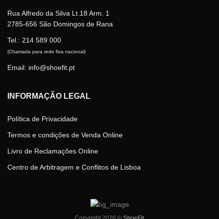
on
the
Rua Alfredo da Silva Lt.18 Arm. 1
product
2785-656 São Domingos de Rana
page
Tel.:
214 589 000
(Chamada para rede fixa nacional)
Email: info@shoefit.pt
INFORMAÇÃO LEGAL
Política de Privacidade
Termos e condições de Venda Online
Livro de Reclamações Online
Centro de Arbitragem e Conflitos de Lisboa
Copyright 2026 ©
ShoeFit