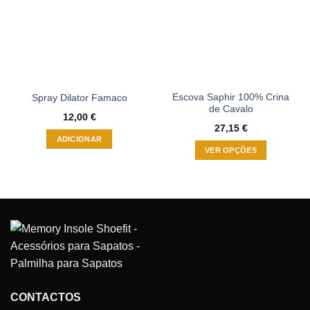
Escova Saphir 100% Crina
Spray Dilator Famaco
de Cavalo
12,00
€
27,15
€
ADICIONAR
VER OPÇÕES
This
product
has
multiple
variants.
The
options
may
be
CONTACTOS
chosen