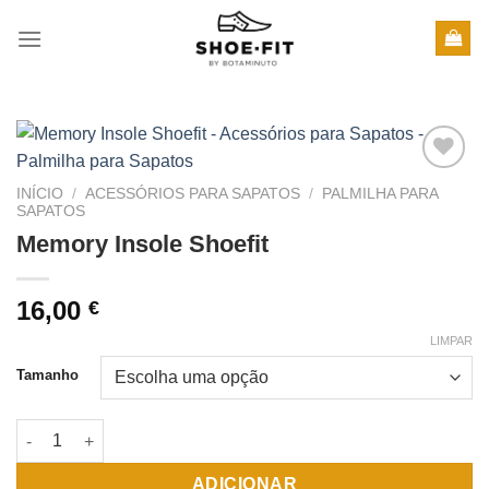
Skip
to
content
Adicionar
INÍCIO
/
ACESSÓRIOS PARA SAPATOS
/
PALMILHA PARA
à wishlist
SAPATOS
Memory Insole Shoefit
16,00
€
LIMPAR
Tamanho
Quantidade de Memory Insole Shoefit
ADICIONAR