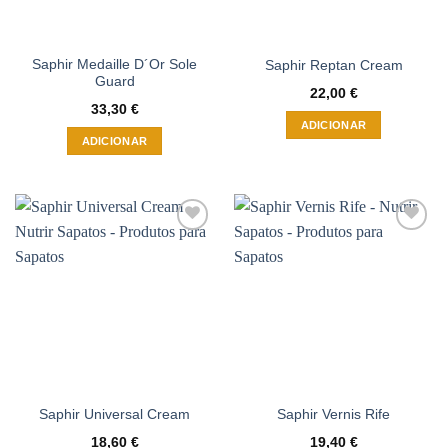
chosen
on
the
Saphir Medaille D´Or Sole
Saphir Reptan Cream
product
Guard
page
22,00
€
33,30
€
ADICIONAR
ADICIONAR
Adicionar
Adicionar
à wishlist
à wishlist
Saphir Universal Cream
Saphir Vernis Rife
18,60
€
19,40
€