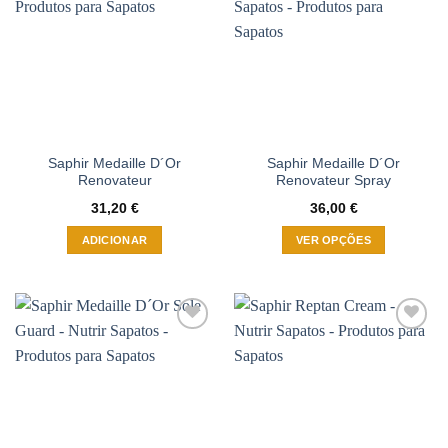
à wishlist
à wishlist
Saphir Medaille D´Or
Saphir Medaille D´Or
Renovateur
Renovateur Spray
31,20
€
36,00
€
ADICIONAR
VER OPÇÕES
This
product
has
multiple
Adicionar
Adicionar
variants.
à wishlist
à wishlist
The
options
may
be