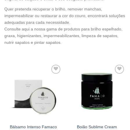
Quer pretenda recuperar o brilho, remover manchas,
impermeabilizar ou restaurar a cor do couro, encontrará soluções
adequadas para cada necessidade.
Consulte aqui a nossa gama de produtos para brilho espelhado,
graxa, higienizantes, impermeabilizantes, limpeza de sapatos,
nutrir sapatos e pintar sapatos.
Adicionar
Adicionar
à wishlist
à wishlist
Bálsamo Intenso Famaco
Boião Sublime Cream