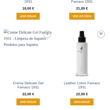
1931
Famaco 1931
18,00
€
21,00
€
ADICIONAR
VER OPÇÕES
This
product
has
multiple
Adicionar
Adicionar
variants.
à wishlist
à wishlist
The
options
may
be
chosen
on
the
Creme Delicate Gel
Leather Lotion Famaco
product
Famaco 1931
1931
page
22,00
€
22,00
€
ADICIONAR
ADICIONAR