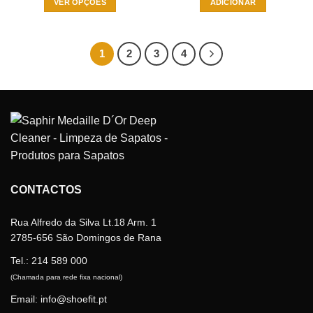
VER OPÇÕES
ADICIONAR
This
product
has
1
2
3
4
multiple
variants.
The
options
may
be
chosen
on
the
CONTACTOS
product
page
Rua Alfredo da Silva Lt.18 Arm. 1
2785-656 São Domingos de Rana
Tel.:
214 589 000
(Chamada para rede fixa nacional)
Email: info@shoefit.pt