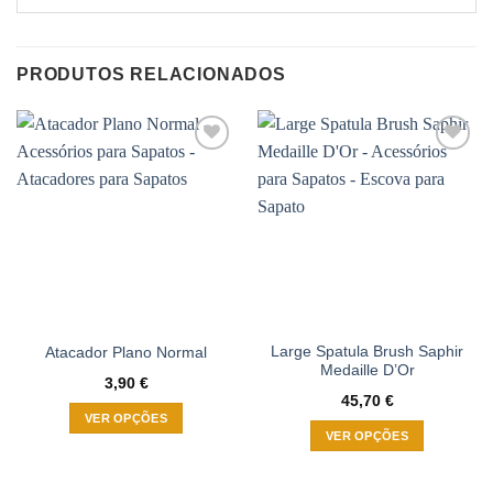
PRODUTOS RELACIONADOS
Adicionar
Adicionar
à wishlist
à wishlist
Large Spatula Brush Saphir
Atacador Plano Normal
Medaille D’Or
3,90
€
45,70
€
VER OPÇÕES
VER OPÇÕES
This
This
product
product
has