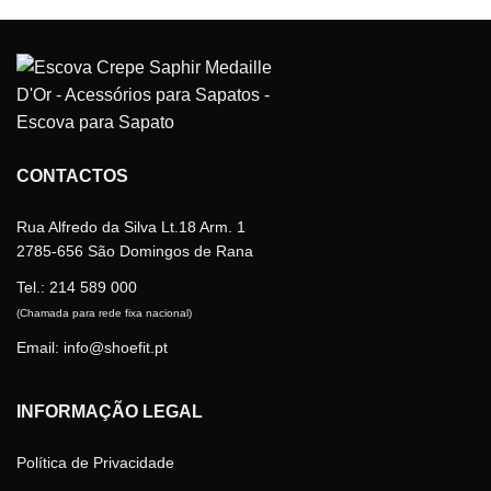
has
multiple
multiple
variants.
variants.
The
The
options
options
may
may
be
be
chosen
CONTACTOS
chosen
on
on
the
the
Rua Alfredo da Silva Lt.18 Arm. 1
product
product
2785-656 São Domingos de Rana
page
page
Tel.:
214 589 000
(Chamada para rede fixa nacional)
Email: info@shoefit.pt
INFORMAÇÃO LEGAL
Política de Privacidade