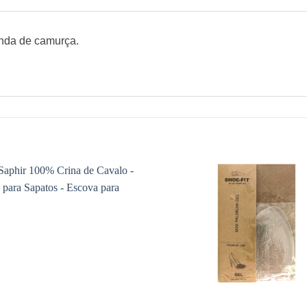
unda de camurça.
Adicionar
à wishlist