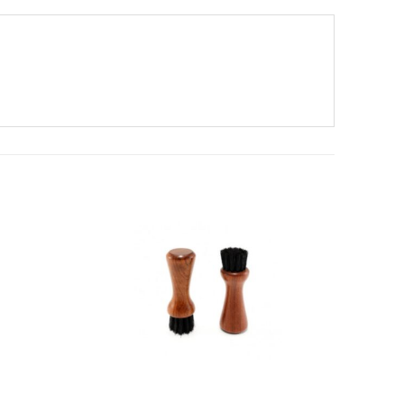
Adicionar
Adicionar
à wishlist
à wishlist