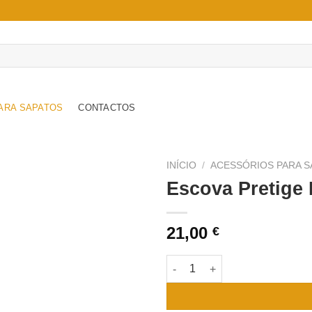
ARA SAPATOS
CONTACTOS
INÍCIO
/
ACESSÓRIOS PARA S
Escova Pretige
Adicionar
à wishlist
21,00
€
Quantidade de Escova Pretige