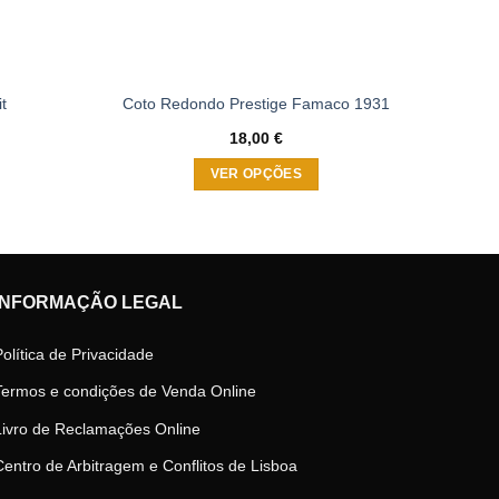
t
Coto Redondo Prestige Famaco 1931
Ata
18,00
€
VER OPÇÕES
This
product
has
multiple
INFORMAÇÃO LEGAL
variants.
The
Política de Privacidade
options
may
Termos e condições de Venda Online
be
Livro de Reclamações Online
chosen
on
Centro de Arbitragem e Conflitos de Lisboa
the