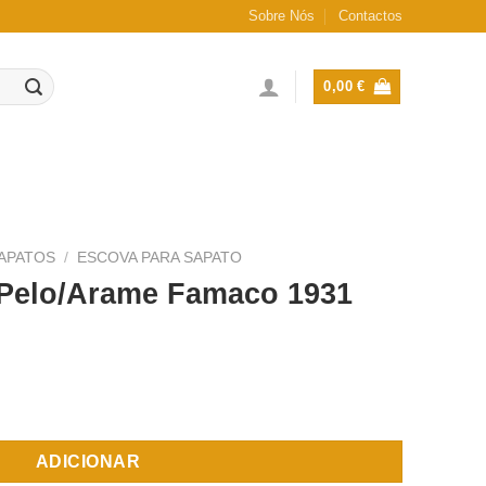
Sobre Nós
Contactos
0,00
€
APATOS
/
ESCOVA PARA SAPATO
 Pelo/Arame Famaco 1931
 Pelo/Arame Famaco 1931
ADICIONAR