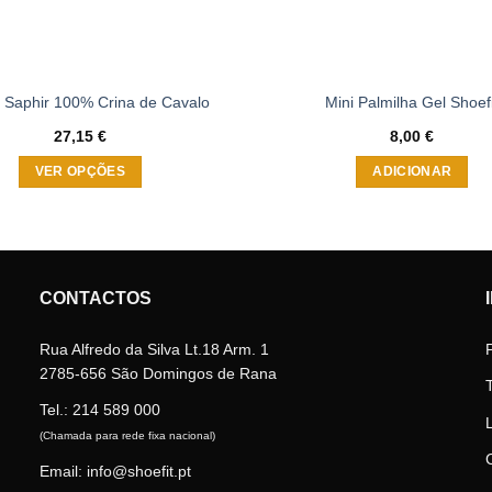
 Saphir 100% Crina de Cavalo
Mini Palmilha Gel Shoefi
27,15
€
8,00
€
VER OPÇÕES
ADICIONAR
This
product
has
multiple
CONTACTOS
variants.
The
Rua Alfredo da Silva Lt.18 Arm. 1
options
2785-656 São Domingos de Rana
may
be
Tel.:
214 589 000
chosen
(Chamada para rede fixa nacional)
on
Email: info@shoefit.pt
the