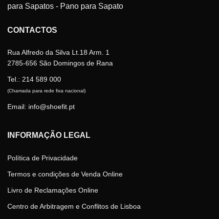
may
be
CONTACTOS
chosen
on
the
Rua Alfredo da Silva Lt.18 Arm. 1
product
2785-656 São Domingos de Rana
page
Tel.:
214 589 000
(Chamada para rede fixa nacional)
Email: info@shoefit.pt
INFORMAÇÃO LEGAL
Política de Privacidade
Termos e condições de Venda Online
Livro de Reclamações Online
Centro de Arbitragem e Conflitos de Lisboa