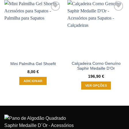
Adicionar
Adicionar
à wishlist
à wishlist
Calçadeira Corno Genuíno
Mini Palmilha Gel Shoefit
Saphir Medaille D’Or
8,00
€
196,90
€
ADICIONAR
VER OPÇÕES
This
product
has
multiple
variants.
The
options