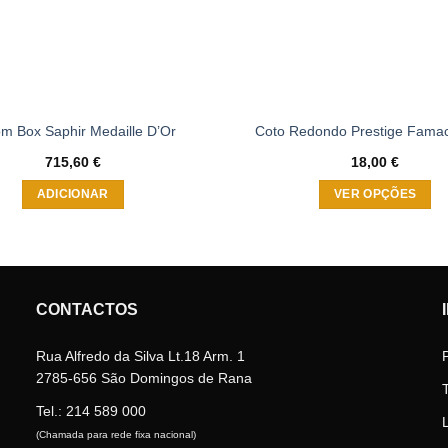
m Box Saphir Medaille D’Or
Coto Redondo Prestige Fama
715,60
€
18,00
€
ADICIONAR
VER OPÇÕES
This
product
has
multiple
CONTACTOS
variants.
The
Rua Alfredo da Silva Lt.18 Arm. 1
options
2785-656 São Domingos de Rana
may
be
Tel.:
214 589 000
chosen
(Chamada para rede fixa nacional)