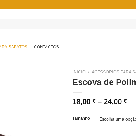
ARA SAPATOS
CONTACTOS
INÍCIO
/
ACESSÓRIOS PARA S
Escova de Poli
Adicionar
à wishlist
Pr
18,00
–
24,00
€
€
ra
18
Tamanho
th
24
Quantidade de Escova de Pol