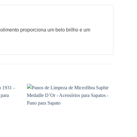
 polimento proporciona um belo brilho e um
Adicionar
Adicionar
à wishlist
à wishlist